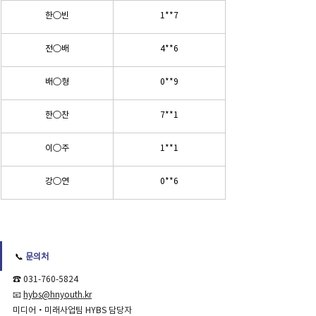
한◯빈
1**7
전◯배
4**6
배◯형
0**9
한◯찬
7**1
이◯주
1**1
강◯연
0**6
📞 
문의처 
☎️ 
031-760-5824
📧 
hybs@hnyouth.kr
미디어・미래사업팀 HYBS 담당자