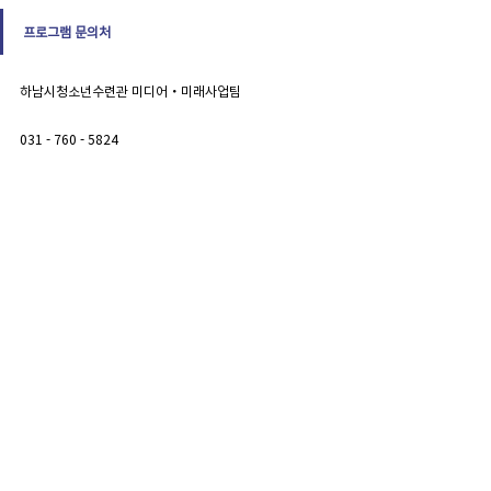
프로그램 문의처
하남시청소년수련관 미디어・미래사업팀
031 - 760 - 5824
HYBS 크리에이터가 되어 다양한 혜택을 받아보세요!
[HYBS 지원 혜택 안내 보기]
[HYBS 크리에이터 등록하기]
크리에이터 클래스